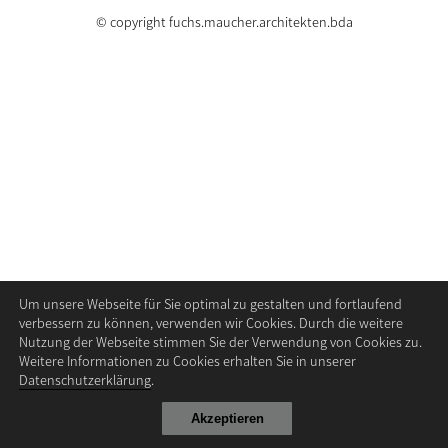
© copyright fuchs.maucher.architekten.bda
Um unsere Webseite für Sie optimal zu gestalten und fortlaufend
verbessern zu können, verwenden wir Cookies. Durch die weitere
Nutzung der Webseite stimmen Sie der Verwendung von Cookies zu.
Weitere Informationen zu Cookies erhalten Sie in unserer
Datenschutzerklärung
.
Akzeptieren