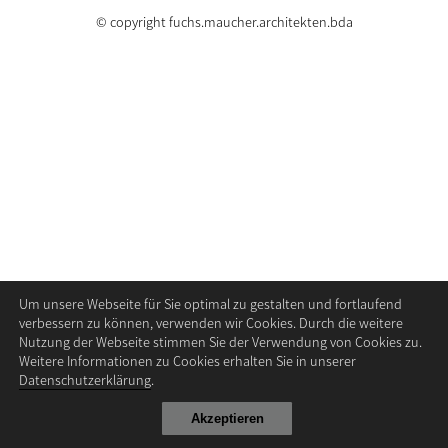
© copyright fuchs.maucher.architekten.bda
Um unsere Webseite für Sie optimal zu gestalten und fortlaufend
verbessern zu können, verwenden wir Cookies. Durch die weitere
Nutzung der Webseite stimmen Sie der Verwendung von Cookies zu.
Weitere Informationen zu Cookies erhalten Sie in unserer
Datenschutzerklärung
.
Akzeptieren