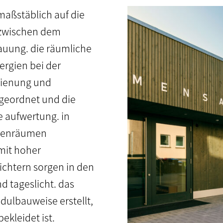
maßstäblich auf die
 zwischen dem
uung. die räumliche
rgien bei der
dienung und
geordnet und die
 aufwertung. in
ppenräumen
mit hoher
ichtern sorgen in den
d tageslicht. das
dulbauweise erstellt,
kleidet ist.